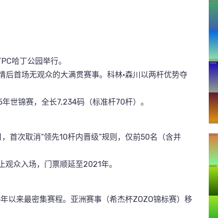
TPC哈丁公园举行。
为疫情后首场无观众的大满贯赛事。科林·森川以两杆优势夺
15年世锦赛，全长7,234码（标准杆70杆）。
5日，首次取消“领先10杆内晋级”规则，仅前50名（含并
观众入场，门票顺延至2021年。
1975年以来最密集赛程。亚洲赛事（希杰杯ZOZO锦标赛）移