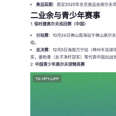
奥运延期
：原定2020年东京奥运会高尔夫项
二业余与青少年赛事
1.
保时捷高尔夫巡回赛（中国）
分站赛
：10月26日佛山南海站于佛山高尔
组。
总决赛
：12月5日海南万宁站（神州半岛球
奖，姜粉善（女子净杆冠军）等代表中国出战
2.
中国青少年高尔夫球精英赛