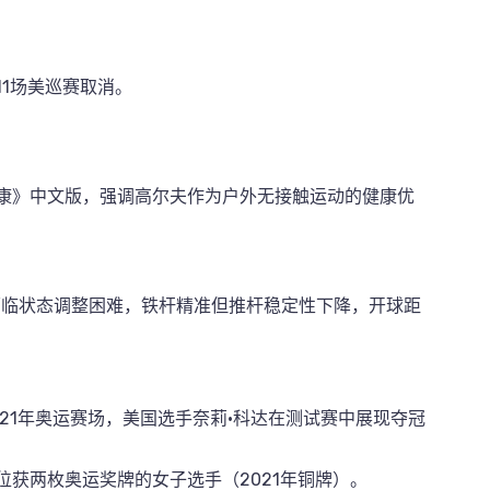
1场美巡赛取消。
健康》中文版，强调高尔夫作为户外无接触运动的健康优
面临状态调整困难，铁杆精准但推杆稳定性下降，开球距
21年奥运赛场，美国选手奈莉·科达在测试赛中展现夺冠
位获两枚奥运奖牌的女子选手（2021年铜牌）。